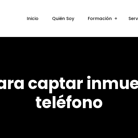
Inicio
Quién Soy
Formación
Serv
ara captar inmue
teléfono